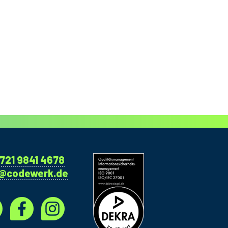
721 9841 4678
o@codewerk.de