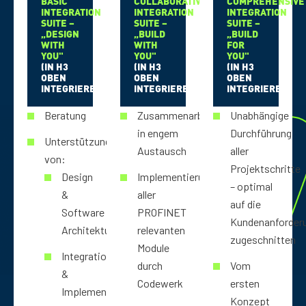
BASIC
COLLABORATIVE
COMPREHENSIVE
INTEGRATION
INTEGRATION
INTEGRATION
SUITE –
SUITE –
SUITE –
„DESIGN
„BUILD
„BUILD
WITH
WITH
FOR
YOU"
YOU"
YOU"
(IN H3
(IN H3
(IN H3
OBEN
OBEN
OBEN
INTEGRIEREN)
INTEGRIEREN)
INTEGRIEREN)
Beratung
Zusammenarbeit
Unabhängige
in engem
Durchführung
Unterstützung
Austausch
aller
von:
Projektschritte
Design
Implementierung
– optimal
&
aller
auf die
Software
PROFINET
Kundenanforder
Architektur
relevanten
zugeschnitten
Module
Integration
durch
Vom
&
Codewerk
ersten
Implementierung
Konzept