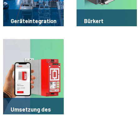
Geräteintegration
Bürkert
Ventilinsel Airline
Typ 8652 in
SIMATIC PCS7
Umsetzung des
Digitalen
Produktpasses
bei der Michael