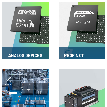
ANALOG DEVICES
PROFINET
– SWITCHING
Integration:
CHIPS
PROFIdrive-
UNTERSTÜTZEN
Unterstützung
PROFINET
für neue Renesas
MPU