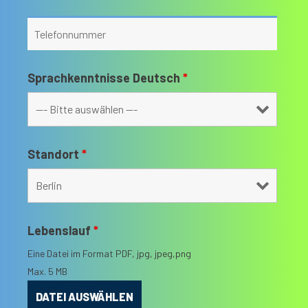
Sprachkenntnisse Deutsch
*
Standort
*
Lebenslauf
*
Eine Datei im Format PDF, jpg, jpeg,png
Max. 5 MB
DATEI AUSWÄHLEN