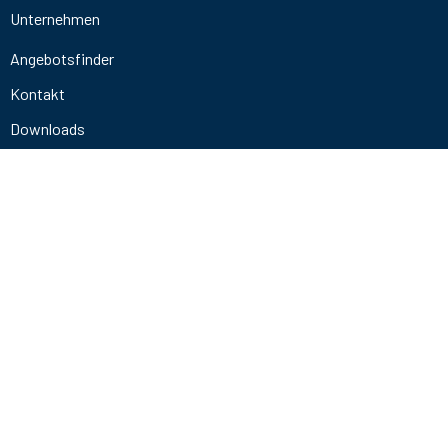
Unternehmen
Angebotsfinder
Kontakt
Downloads
+49 721 9841 4678
info@codewerk.de
2026 © Codewerk GmbH